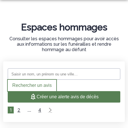
ORGANISER DES OBSÈQUES
PRÉVOIR SES OBSÈQUES
Espaces hommages
NOTRE AGENCE
NOTRE CHAMBRE FUNERAIRE
Consulter les espaces hommages pour avoir accès
aux informations sur les funérailles et rendre
SERVICES AUX FAMILLES
hommage au défunt
ESPACES HOMMAGES
BOUTIQUE DE FLEURS
Rechercher un avis
Créer une alerte avis de décès
1
2
…
4