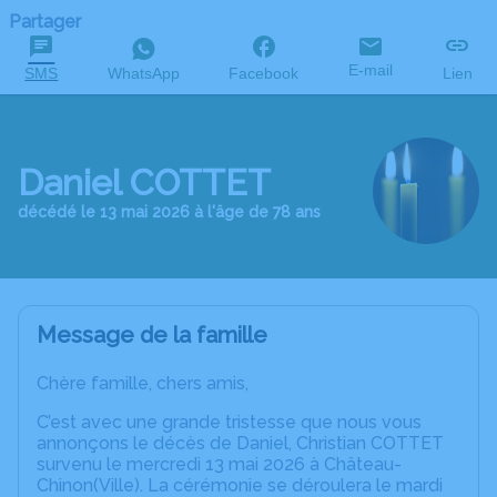
Partager
E-mail
SMS
WhatsApp
Facebook
Lien
Daniel COTTET
décédé le 13 mai 2026 à l'âge de 78 ans
Message de la famille
Chère famille, chers amis,
C’est avec une grande tristesse que nous vous
annonçons le décès de Daniel, Christian COTTET
survenu le mercredi 13 mai 2026 à Château-
Chinon(Ville). La cérémonie se déroulera le mardi