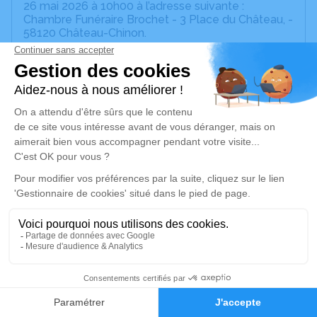
26 mai 2026 à 10h00 à l’adresse suivante :
Chambre Funéraire Brochet - 3 Place du Château, -
58120 Château-Chinon.
Nous vous invitons à utiliser cet espace pour
laisser vos condoléances, partager des photos
souvenirs, une anecdote ou exprimer vos pensées
à travers des poèmes ou des textes. Cet endroit
est un lieu d'expression dédié à honorer la
mémoire de Daniel COTTET.
Un service de plantation d’arbre hommage est
disponible ici
.
Je rends hommage
Cérémonie civile
mardi 26 mai 2026 à 10h00
3
Chambre Funéraire Brochet de Château-
Faire-part
Hommages
Chinon